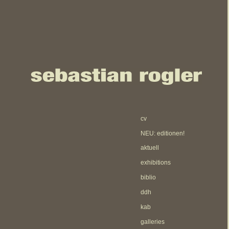
cv
NEU: editionen!
aktuell
exhibitions
biblio
ddh
kab
galleries