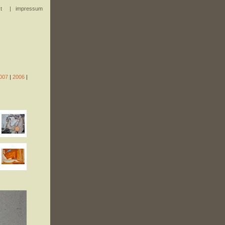
t
|
impressum
007
|
2006
|